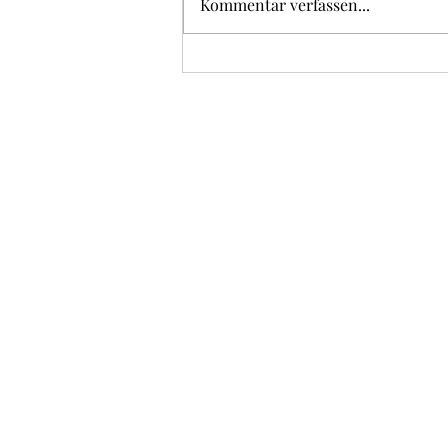
Kommentar verfassen...
Vom Titisee zum Feldberg 26.
Juli 2026