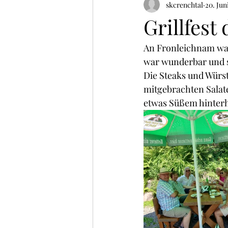
skcrenchtal
20. Jun
Grillfest
An Fronleichnam war 
war wunderbar und s
Die Steaks und Würst
mitgebrachten Salat
etwas Süßem hinterh