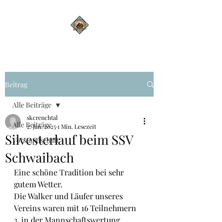
Beitrag
Alle Beiträge
skcrenchtal
Alle Beiträge
2. Jan. 2025
1 Min. Lesezeit
Silvesterlauf beim SSV
Vorstandschaft
Schwaibach
Eine schöne Tradition bei sehr 
gutem Wetter. 
Die Walker und Läufer unseres 
Vereins waren mit 16 Teilnehmern 
3. in der Mannschaftswertung. 