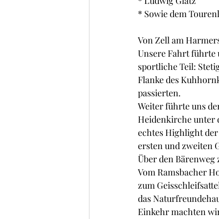
* Ludwig Glatz
* Sowie dem Tourenle
Von Zell am Harmers
Unsere Fahrt führte 
sportliche Teil: Ste
Flanke des Kuhhornk
passierten.
Weiter führte uns d
Heidenkirche unter 
echtes Highlight der
ersten und zweiten G
Über den Bärenweg 
Vom Ramsbacher Holz
zum Geisschleifsattel
das Naturfreundehau
Einkehr machten wir