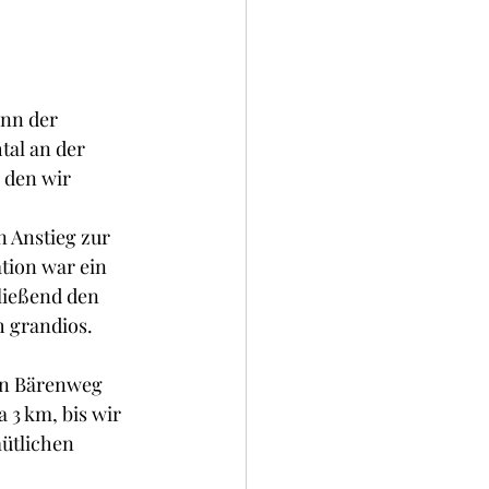
nn der 
tal an der 
 den wir 
 Anstieg zur 
tion war ein 
ließend den 
h grandios.
en Bärenweg 
 3 km, bis wir 
ütlichen 