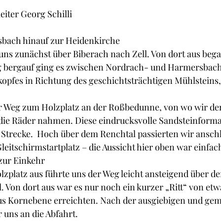
iter Georg Schilli
bach hinauf zur Heidenkirche
uns zunächst über Biberach nach Zell. Von dort aus bega
tig bergauf ging es zwischen Nordrach- und Harmersbach
opfes in Richtung des geschichtsträchtigen Mühlsteins,
er Weg zum Holzplatz an der Roßbedunne, von wo wir den
die Räder nahmen. Diese eindrucksvolle Sandsteinforma
 Strecke.  Hoch über dem Renchtal passierten wir ansch
leitschirmstartplatz – die Aussicht hier oben war einfac
zur Einkehr
platz aus führte uns der Weg leicht ansteigend über d
. Von dort aus war es nur noch ein kurzer „Ritt“ von etwa
s Kornebene erreichten. Nach der ausgiebigen und gem
 uns an die Abfahrt.