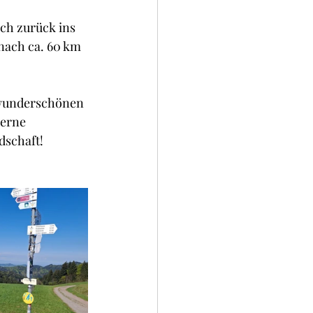
ch zurück ins 
nach ca. 60 km 
 wunderschönen 
gerne 
dschaft!