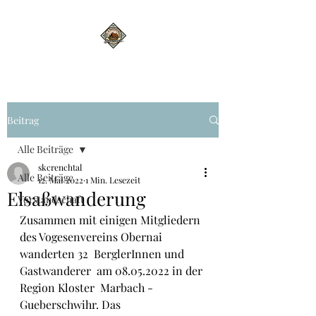
Beitrag
Alle Beiträge
skcrenchtal
Alle Beiträge
12. Mai 2022
1 Min. Lesezeit
Elsaßwanderung
Vorstandschaft
Zusammen mit einigen Mitgliedern 
des Vogesenvereins Obernai 
wanderten 32  BerglerInnen und 
Gastwanderer  am 08.05.2022 in der 
Region Kloster  Marbach - 
Gueberschwihr. Das 