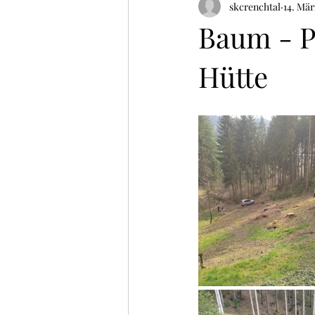
skcrenchtal
14. Mär
Baum - Pf
Hütte