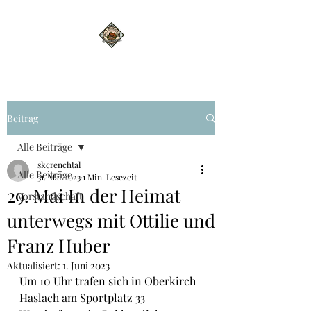
Beitrag
Alle Beiträge
skcrenchtal
Alle Beiträge
31. Mai 2023
1 Min. Lesezeit
29. Mai In der Heimat
Vorstandschaft
unterwegs mit Ottilie und
Franz Huber
Aktualisiert:
1. Juni 2023
Um 10 Uhr trafen sich in Oberkirch 
Haslach am Sportplatz 33  