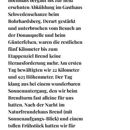
nochmals bergauf bis zur heiß 
ersehnten Abkühlung im Gasthaus 
Schwedenschanze beim 
Rohrhardsberg. Derart gestärkt 
und unterbrochen vom Besuch an 
der Donauquelle und beim 
Günterfelsen, waren die restlichen 
fünf Kilometer bis zum 
Etappenziel Brend keine 
Herausforderung mehr. Am ersten 
Tag bewältigten wir 22 Kilometer 
und 925 Höhenmeter. Der Tag 
klang aus bei einem wunderbaren 
Sonnenuntergang, den wir beim 
Brendturm fast alleine für uns 
hatten. Nach der Nacht im 
Naturfreundehaus Brend (mit 
Sonnenaufgangs-Blick) und einem 
tollen Frühstück hatten wir für 