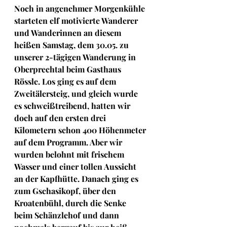
Noch in angenehmer Morgenkühle 
starteten elf motivierte Wanderer 
und Wanderinnen an diesem 
heißen Samstag, dem 30.05. zu 
unserer 2-tägigen Wanderung in 
Oberprechtal beim Gasthaus 
Rössle. Los ging es auf dem 
Zweitälersteig, und gleich wurde 
es schweißtreibend, hatten wir 
doch auf den ersten drei 
Kilometern schon 400 Höhenmeter 
auf dem Programm. Aber wir 
wurden belohnt mit frischem 
Wasser und einer tollen Aussicht 
an der Kapfhütte. Danach ging es 
zum Gschasikopf, über den 
Kroatenbühl, durch die Senke 
beim Schänzlehof und dann 