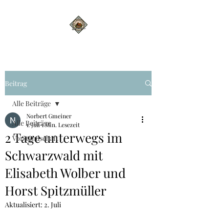
Beitrag
Alle Beiträge
Norbert Gmeiner
Alle Beiträge
1. Juli
1 Min. Lesezeit
2 Tage unterwegs im
Vorstandschaft
Schwarzwald mit
Elisabeth Wolber und
Horst Spitzmüller
Aktualisiert:
2. Juli