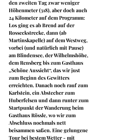
den zweiten Tag zwar weniger 
Höhenmeter (318), aber doch auch 
24 Kilometer auf dem Programm: 
Los ging es ab Brend auf der 
Rosseckstrecke, dann (ab 
Martinskapelle) auf dem Westweg, 
vorbei (und natürlich mit Pause) 
am Blindensee, der Wilhelmshöhe, 
dem Rensberg bis zum Gasthaus 
„Schöne Aussicht“, das wir just 
zum Beginn des Gewitters 
erreichten. Danach noch rauf zum 
Karlstein, ein Abstecher zum 
Huberfelsen und dann runter zum 
Startpunkt der Wanderung beim 
Gasthaus Rössle, wo wir zum 
Abschluss nochmals nett 
beisammen saßen. Eine gelungene 
Tour bei bestem Wetter - mit 