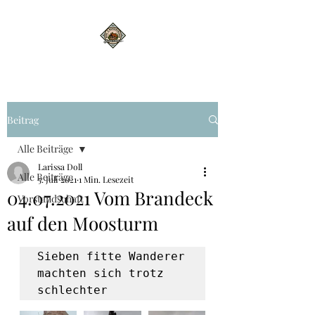
Beitrag
Alle Beiträge
Larissa Doll
Alle Beiträge
5. Juli 2021
1 Min. Lesezeit
04.07.2021 Vom Brandeck
Vorstandschaft
auf den Moosturm
Sieben fitte Wanderer 
machten sich trotz 
schlechter 